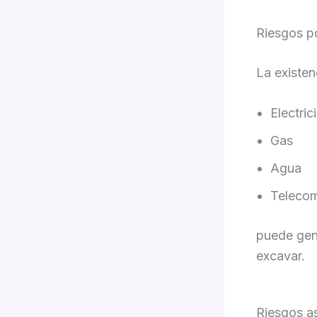
Riesgos po
La existen
Electric
Gas
Agua
Telecom
puede gene
excavar.
Riesgos a