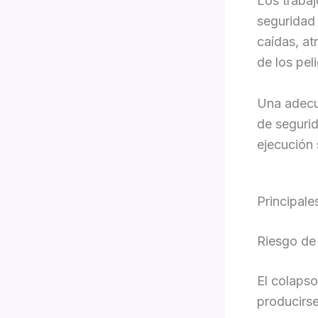
Los trabaj
seguridad 
caídas, at
de los pel
Una adecua
de segurid
ejecución 
Principale
Riesgo de
El colapso
producirse