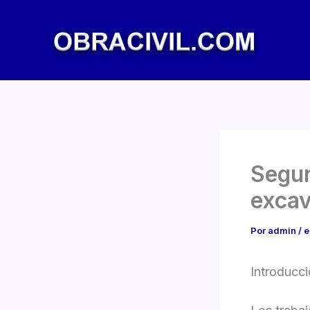
Ir
al
contenido
Segur
excav
Por
admin
/
e
Introducc