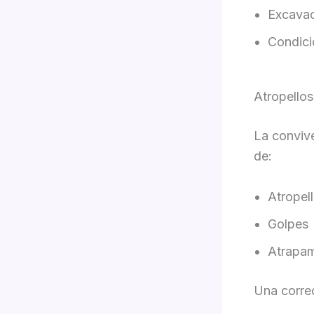
Excavac
Condici
Atropellos
La convive
de:
Atropel
Golpes
Atrapam
Una correc