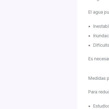
El agua p
Inestabi
Inundac
Dificul
Es necesar
Medidas p
Para reduc
Estudio