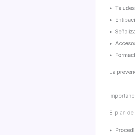
Taludes
Entibac
Señaliz
Acceso
Formaci
La prevenc
Importanci
El plan de
Procedi