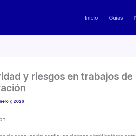
Inicio
Guías
idad y riesgos en trabajos de
ación
nero 7, 2026
ión