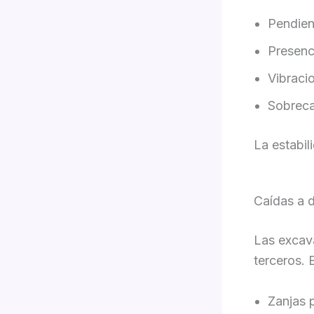
Pendien
Presenc
Vibraci
Sobreca
La estabil
Caídas a d
Las excava
terceros. 
Zanjas 