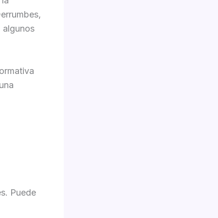
 la
 Derrumbes,
n algunos
normativa
 una
es. Puede