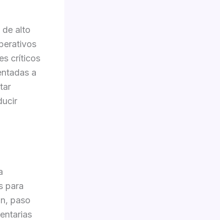
 de alto
operativos
es críticos
ientadas a
tar
ducir
a
s para
ón, paso
entarias