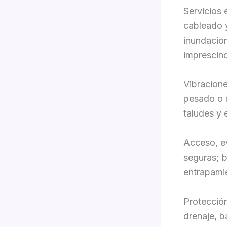
Servicios 
cableado 
inundacion
imprescind
Vibracione
pesado o m
taludes y 
Acceso, e
seguras; b
entrapami
Protección
drenaje, b