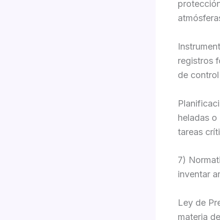
protección
atmósfera
Instrument
registros 
de control
Planificac
heladas o 
tareas crí
7) Normat
inventar a
Ley de Pr
materia de