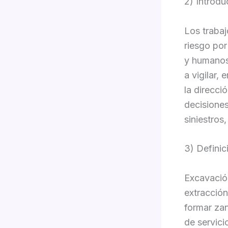
2) Introdu
Los trabaj
riesgo por
y humanos.
a vigilar,
la direcci
decisiones
siniestros
3) Definic
Excavación
extracció
formar zan
de servici