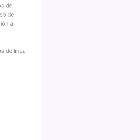
os de
pso de
ción a
os de línea