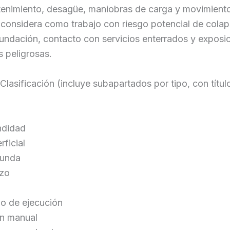
enimiento, desagüe, maniobras de carga y movimient
e considera como trabajo con riesgo potencial de cola
nundación, contacto con servicios enterrados y exposi
 peligrosas.
 Clasificación (incluye subapartados por tipo, con títul
ndidad
rficial
funda
zo
o de ejecución
n manual