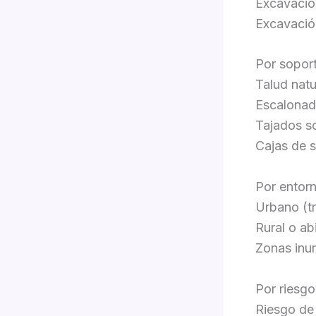
Excavació
Excavación
Por sopor
Talud natu
Escalonad
Tajados so
Cajas de s
Por entor
Urbano (tr
Rural o ab
Zonas inun
Por riesg
Riesgo de