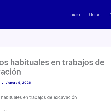
Inicio
Guías
os habituales en trabajos de
ación
ivil
/
enero 9, 2026
 habituales en trabajos de excavación