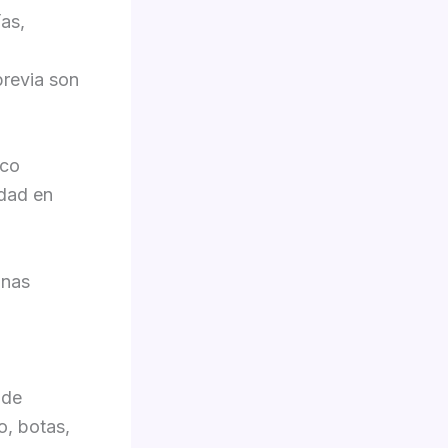
ías,
previa son
ico
idad en
onas
 de
o, botas,