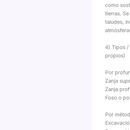
como sost
tierras. S
taludes, i
atmósferas
4) Tipos /
propios)
Por profu
Zanja supe
Zanja pro
Foso o po
Por métod
Excavació