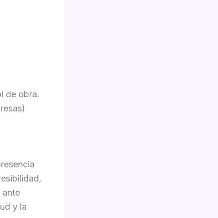
l de obra.
presas)
presencia
esibilidad,
 ante
ud y la