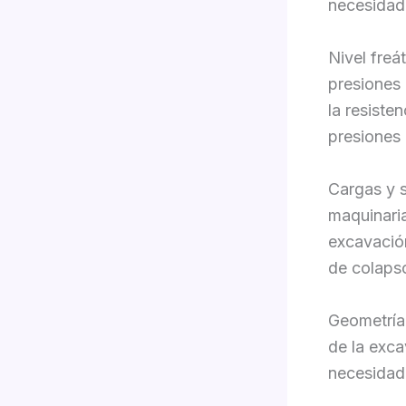
necesidad
Nivel freá
presiones 
la resiste
presiones 
Cargas y s
maquinari
excavació
de colaps
Geometría 
de la exca
necesidad 