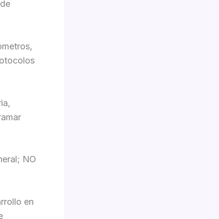
 de
zómetros,
rotocolos
ia,
gramar
neral; NO
rrollo en
e