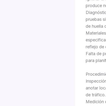
produce n
Diagnóstic
pruebas s
de huella 
Materiale
especifica
reflejo de
Falta de p
para plani
Procedimi
Inspección
anotar loc
de tráfico.
Medición d