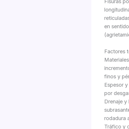
Fisuras po
longitudin
reticulada
en sentido
(agrietami
Factores t
Materiales
incremento
finos y pé
Espesor y 
por desga
Drenaje y 
subrasante
rodadura a
Tráfico y 