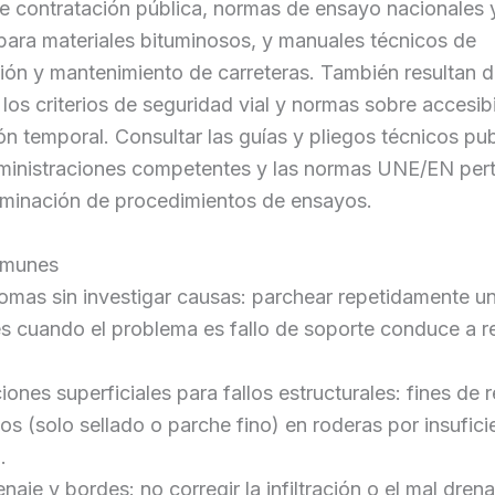
e contratación pública, normas de ensayo nacionales 
para materiales bituminosos, y manuales técnicos de
ión y mantenimiento de carreteras. También resultan 
 los criterios de seguridad vial y normas sobre accesib
ón temporal. Consultar las guías y pliegos técnicos pu
dministraciones competentes y las normas UNE/EN pert
rminación de procedimientos de ensayos.
omunes
tomas sin investigar causas: parchear repetidamente u
s cuando el problema es fallo de soporte conduce a r
iones superficiales para fallos estructurales: fines de 
s (solo sellado o parche fino) en roderas por insufici
.
naje y bordes: no corregir la infiltración o el mal drenaj