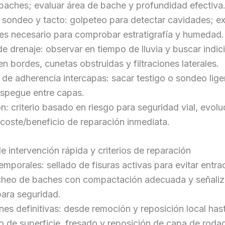
baches; evaluar área de bache y profundidad efectiva
 sondeo y tacto: golpeteo para detectar cavidades; e
 es necesario para comprobar estratigrafía y humedad.
 drenaje: observar en tiempo de lluvia y buscar indic
 bordes, cunetas obstruidas y filtraciones laterales.
de adherencia intercapas: sacar testigo o sondeo lige
espegue entre capas.
ón: criterio basado en riesgo para seguridad vial, evolu
 coste/beneficio de reparación inmediata.
 intervención rápida y criterios de reparación
mporales: sellado de fisuras activas para evitar entra
cheo de baches con compactación adecuada y señaliz
para seguridad.
es definitivas: desde remoción y reposición local has
o de superficie, fresado y reposición de capa de roda