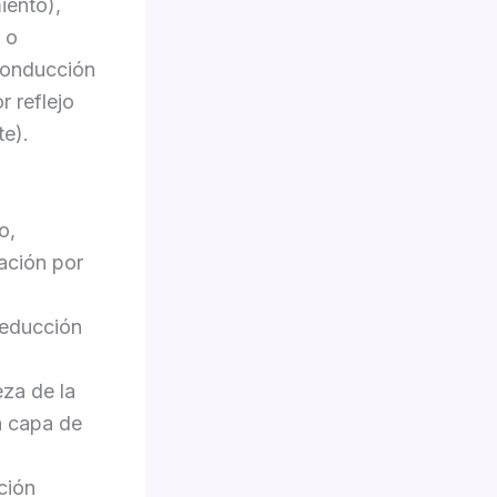
iento),
 o
(conducción
r reflejo
te).
o,
ación por
reducción
eza de la
a capa de
ción