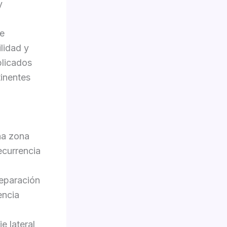
y
de
ilidad y
blicados
inentes
na zona
ecurrencia
reparación
encia
e lateral