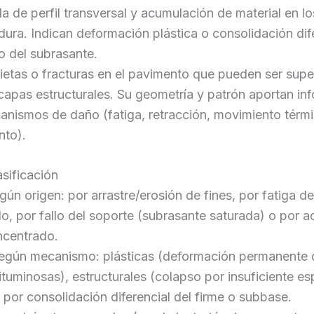
a de perfil transversal y acumulación de material en l
dura. Indican deformación plástica o consolidación dif
o del subrasante.
rietas o fracturas en el pavimento que pueden ser super
capas estructurales. Su geometría y patrón aportan in
anismos de daño (fatiga, retracción, movimiento térm
nto).
asificación
ún origen: por arrastre/erosión de fines, por fatiga de
, por fallo del soporte (subrasante saturada) o por a
ncentrado.
egún mecanismo: plásticas (deformación permanente 
tuminosas), estructurales (colapso por insuficiente es
 por consolidación diferencial del firme o subbase.