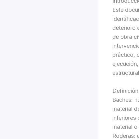
Introducc
Este docum
identifica
deterioro 
de obra ci
intervenci
práctico, 
ejecución,
estructura
Definición
Baches: h
material 
inferiores
material o 
Roderas: 