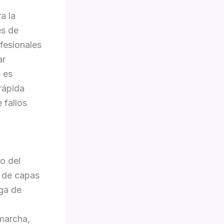
a la
es de
ofesionales
ar
 es
rápida
 fallos
o del
n de capas
iga de
marcha,