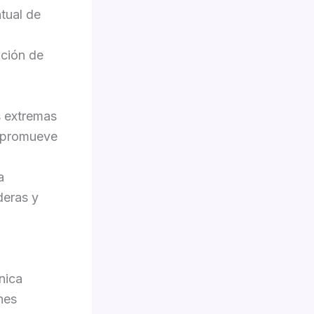
tual de
ución de
s extremas
ío promueve
a
deras y
nica
nes