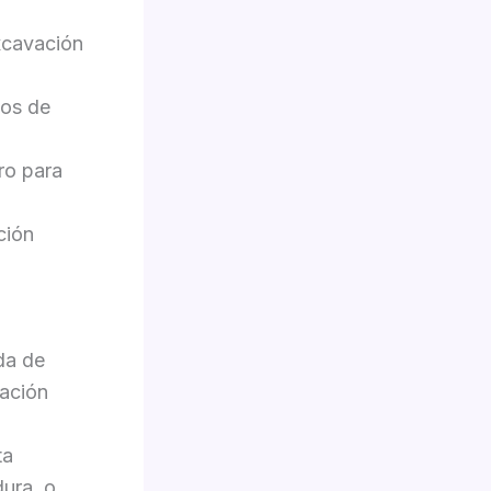
.
xcavación
ios de
ro para
ción
da de
ación
ta
dura, o