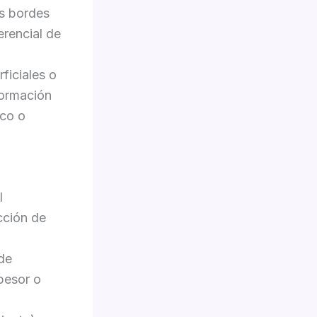
os bordes
erencial de
ficiales o
formación
ico o
l
cción de
de
pesor o