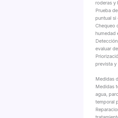
roderas y 
Prueba de
puntual si
Chequeo de
humedad en
Detección 
evaluar d
Priorizaci
prevista y
Medidas de
Medidas te
agua, par
temporal 
Reparacion
tratamient