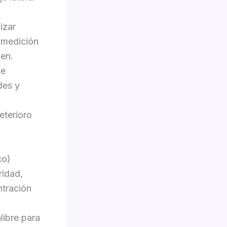
izar
 medición
gen.
de
des y
eterioro
co)
ridad,
ntración
libre para