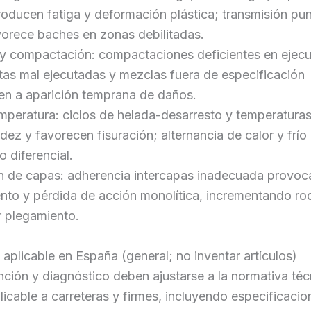
oducen fatiga y deformación plástica; transmisión pun
vorece baches en zonas debilitadas.
 y compactación: compactaciones deficientes en ejec
tas mal ejecutadas y mezclas fuera de especificación
en a aparición temprana de daños.
mperatura: ciclos de helada-desarresto y temperatura
gidez y favorecen fisuración; alternancia de calor y fr
 diferencial.
ón de capas: adherencia intercapas inadecuada provoc
nto y pérdida de acción monolítica, incrementando ro
r plegamiento.
aplicable en España (general; no inventar artículos)
nción y diagnóstico deben ajustarse a la normativa téc
licable a carreteras y firmes, incluyendo especificacio