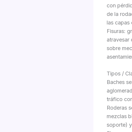
con pérdid
de la roda
las capas 
Fisuras: g
atravesar 
sobre mec
asentamie
Tipos / Cl
Baches seg
aglomerado
tráfico co
Roderas s
mezclas bi
soporte) y