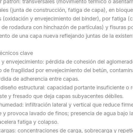
r patrón: transversales (movimiento térmico o asentam
ales (junta de construcción, fatiga de capa), en bloque
s (oxidación y envejecimiento del binder), por fatiga 
 de rodadura con hinchazón de partículas) y fisuras po
ento de una capa nueva reflejando juntas de la existen
écnicos clave
 y envejecimiento: pérdida de cohesión del aglomerad
 de fragilidad por envejecimiento del betún, contamin
rdida de adherencia entre capas.
diseño estructural: capacidad portante insuficiente o 
ste y fresado que deja capas subyacentes débiles.
humedad: infiltración lateral y vertical que reduce firm
 y provoca lavado de finos; presencia de agua bajo l
celera fatiga y colapso.
cargas: concentraciones de carga, sobrecarga y repeti