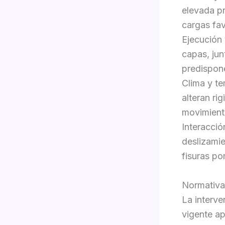
elevada pr
cargas fa
Ejecución
capas, jun
predispon
Clima y te
alteran ri
movimiento
Interacci
deslizamie
fisuras po
Normativa 
La interve
vigente ap