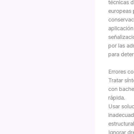
técnicas d
europeas 
conservac
aplicación
señalizaci
por las a
para dete
Errores c
Tratar sín
con bache
rápida.
Usar soluc
inadecuado
estructural
Ignorar dre